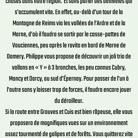
choses dans notre région. Et sans parler des dénivelés qui
s’accumulent vite. En effet, au-delà d’un tour de la
Montagne de Reims via les vallées de l’Ardre et de la
Marne, d’où il faudra se sortir par le casse-pattes de
Vauciennes, peu après le ravito en bord de Marne de
Damery. Philippe vous propose de découvrir un joli trio de
vallons en « Y » à 3 branches, les peu connus Cubry,
Mancy et Darcy, au sud d’Épernay. Pour passer de l’un à
l’autre sans y laisser trop de forces, il faudra encore jouer
du dérailleur.
Si la route entre Grauves et Cuis est bien râpeuse, elle vous
proposera de magnifiques vues sur un environnement
assez tourmenté de galipes et de forêts. Vous quitterez vite